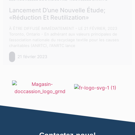
Lancement D’une Nouvelle Étude;
«Réduction Et Reutilization»
À ÊTRE DIFFUSÉ IMMÉDIATEMENT - LE 21 FÉVRIER, 2023
Toronto, Ontario - En adhérant aux valeurs principales de
l’association nationale du recyclage textile pour les causes
charitables (ANRTC), l'ANRTC lance
21 février 2023